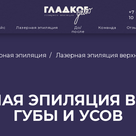
+7 
10
айс
Лазерная эпиляция
До/
Команда
Отз
после
рная эпиляция
/
Лазерная эпиляция верхн
АЯ ЭПИЛЯЦИЯ 
ГУБЫ И УСОВ