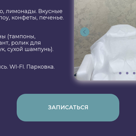
као, лимонады. Вкусные
+7 (981) 970 91 02
оу, конфеты, печенье.
(ул. Захарьевская, 25)
+7 (931) 314-97-51
ны (тампоны,
(ул. Оптиков 45/1)
ант, ролик для
к, сухой шампунь).
+7 (995) 236-16-16
(пр. Московский
ь. WI-FI. Парковка.
183-185Ак7)
ЗАПИСАТЬСЯ