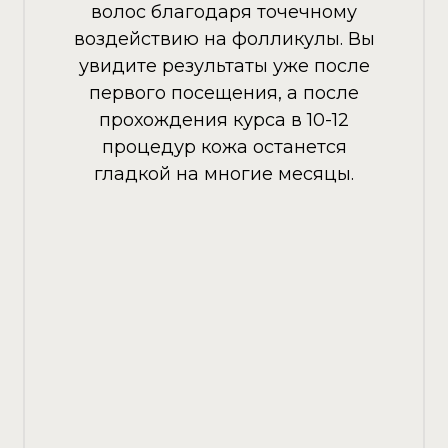
волос благодаря точечному
воздействию на фолликулы. Вы
увидите результаты уже после
первого посещения, а после
прохождения курса в 10-12
процедур кожа останется
гладкой на многие месяцы.
+7 (981) 970 91 02
(ул. Захарьевская, 25)
+7 (931) 314-97-51
(ул. Оптиков 45/1)
+7 (995) 236-16-16